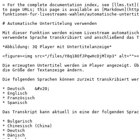
> For the complete documentation index, see [llms.txt](
to page URLs; this page is available as [Markdown](http
funktionen-fur-livestreams-wahlen/automatische-untertit
# Automatische Untertitelung verwenden

Mit dieser Funktion werden einem Livestream automatisch
verwendete Sprache transkribiert und anschließend das T
*Abbildung: 3Q Player mit Untertitelanzeige*

<figure><img src="/files/Y8q18OfJPqwHcDjMlVp3" alt=""><
Die erzeugten Untertitel werden im Player angezeigt. Üb
die Größe der Textanzeige ändern.

Die folgenden Sprachen können zurzeit transkribiert wer
* Deutsch    &#x20;

* Englisch

* Französisch

* Spanisch

Das Transkript kann aktuell in eine der folgenden Sprac
* Bulgarisch

* Chinesisch (China)

* Deutsch

* Dänisch
