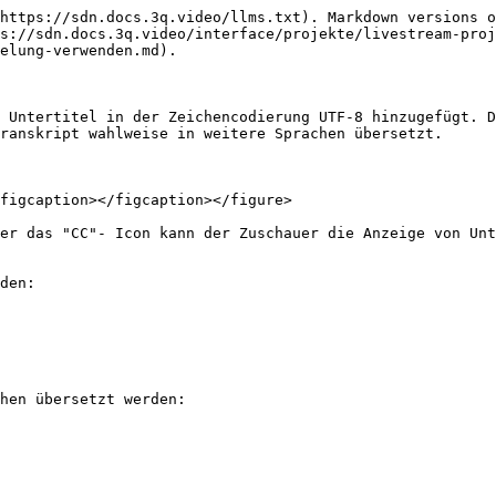
https://sdn.docs.3q.video/llms.txt). Markdown versions o
s://sdn.docs.3q.video/interface/projekte/livestream-proj
elung-verwenden.md).

 Untertitel in der Zeichencodierung UTF-8 hinzugefügt. D
ranskript wahlweise in weitere Sprachen übersetzt.

figcaption></figcaption></figure>

er das "CC"- Icon kann der Zuschauer die Anzeige von Unt
den:

hen übersetzt werden:
