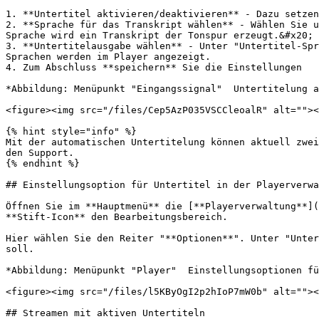
1. **Untertitel aktivieren/deaktivieren** - Dazu setzen
2. **Sprache für das Transkript wählen** - Wählen Sie u
Sprache wird ein Transkript der Tonspur erzeugt.&#x20;

3. **Untertitelausgabe wählen** - Unter "Untertitel-Spr
Sprachen werden im Player angezeigt.

4. Zum Abschluss **speichern** Sie die Einstellungen

*Abbildung: Menüpunkt "Eingangssignal"  Untertitelung a
<figure><img src="/files/Cep5AzP035VSCCleoalR" alt=""><
{% hint style="info" %}

Mit der automatischen Untertitelung können aktuell zwei
den Support.

{% endhint %}

## Einstellungsoption für Untertitel in der Playerverwa
Öffnen Sie im **Hauptmenü** die [**Playerverwaltung**](
**Stift-Icon** den Bearbeitungsbereich.

Hier wählen Sie den Reiter "**Optionen**". Unter "Unter
soll.

*Abbildung: Menüpunkt "Player"  Einstellungsoptionen fü
<figure><img src="/files/l5KByOgI2p2hIoP7mW0b" alt=""><
## Streamen mit aktiven Untertiteln
