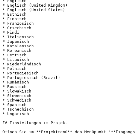
* Englisch

* Englisch (United Kingdom)

* Englisch (United States)

* Estnisch

* Finnisch

* Französisch

* Griechisch

* Hindi

* Italienisch

* Japanisch

* Katalanisch

* Koreanisch

* Lettisch

* Litauisch

* Niederländisch

* Polnisch

* Portugiesisch

* Portugiesisch (Brazil)

* Rumänisch

* Russisch

* Slowakisch

* Slowenisch

* Schwedisch

* Spanisch

* Tschechisch

* Ungarisch

## Einstellungen im Projekt

Öffnen Sie im **Projektmenü** den Menüpunkt "**Eingangs