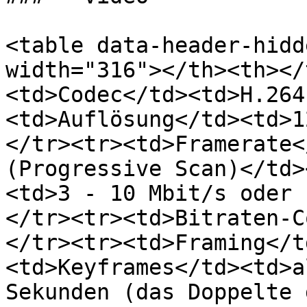
<table data-header-hidd
width="316"></th><th></
<td>Codec</td><td>H.264
<td>Auflösung</td><td>1
</tr><tr><td>Framerate<
(Progressive Scan)</td>
<td>3 - 10 Mbit/s oder 
</tr><tr><td>Bitraten-C
</tr><tr><td>Framing</t
<td>Keyframes</td><td>a
Sekunden (das Doppelte der 