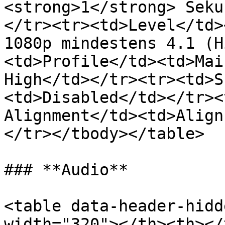
<strong>1</strong> Seku
</tr><tr><td>Level</td>
1080p mindestens 4.1 (H
<td>Profile</td><td>Mai
High</td></tr><tr><td>S
<td>Disabled</td></tr><
Alignment</td><td>Align
</tr></tbody></table>

### **Audio**

<table data-header-hidd
width="320"></th><th></