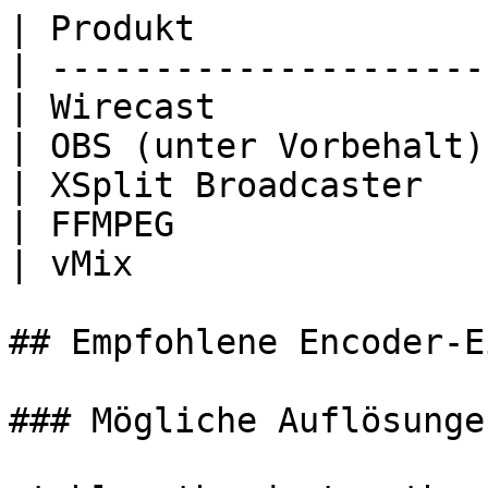
| Produkt              
| ---------------------
| Wirecast             
| OBS (unter Vorbehalt)
| XSplit Broadcaster   
| FFMPEG               
| vMix                 
## Empfohlene Encoder-E
### Mögliche Auflösunge