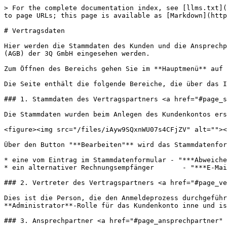
> For the complete documentation index, see [llms.txt](
to page URLs; this page is available as [Markdown](http
# Vertragsdaten

Hier werden die Stammdaten des Kunden und die Ansprechp
(AGB) der 3Q GmbH eingesehen werden.

Zum Öffnen des Bereichs gehen Sie im **Hauptmenü** auf 
Die Seite enthält die folgende Bereiche, die über das I
### 1. Stammdaten des Vertragspartners <a href="#page_s
Die Stammdaten wurden beim Anlegen des Kundenkontos ers
<figure><img src="/files/iAyw9SQxnWU07s4CFjZV" alt=""><
Über den Button "**Bearbeiten"** wird das Stammdatenfor
* eine vom Eintrag im Stammdatenformular - "***Abweiche
* ein alternativer Rechnungsempfänger       - "***E-Mai
### 2. Vertreter des Vertragspartners <a href="#page_ve
Dies ist die Person, die den Anmeldeprozess durchgeführ
**Administrator**-Rolle für das Kundenkonto inne und is
### 3. Ansprechpartner <a href="#page_ansprechpartner" 