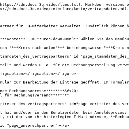
https://sdn.docs.3q.video/llms.txt). Markdown versions o
s://sdn.docs.3q.video/interface/konto/vertragsdaten.md).

artner für 3Q-Mitarbeiter verwaltet. Zusätzlich können h
***Konto***. Im **Drop-down-Menü** wählen Sie den Menüpu
con "***Kreis nach unten"*** beziehungsweise "***Kreis n
tammdaten_des_vertragspartners" id="page_stammdaten_des_
tellt und werden u. a. für die Rechnungserstellung verwe
figcaption></figcaption></figure>

mular zur Bearbeitung der Einträge geöffnet. Im Formular
nde Rechnungsadresse*****"**&#x20;

l für Rechnungsversand*****"**

rtreter_des_vertragspartners" id="page_vertreter_des_ver
t hat und/oder in den Benutzerdaten beim Anmeldeprozess 
t, mit der von ihr hinterlegten E-Mail-Adresse, **Rechnu
id="page_ansprechpartner"></a>
