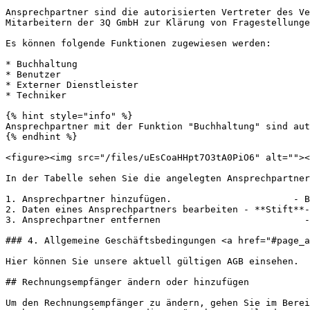
Ansprechpartner sind die autorisierten Vertreter des Ve
Mitarbeitern der 3Q GmbH zur Klärung von Fragestellunge
Es können folgende Funktionen zugewiesen werden:

* Buchhaltung

* Benutzer

* Externer Dienstleister

* Techniker

{% hint style="info" %}

Ansprechpartner mit der Funktion "Buchhaltung" sind aut
{% endhint %}

<figure><img src="/files/uEsCoaHHpt7O3tA0PiO6" alt=""><
In der Tabelle sehen Sie die angelegten Ansprechpartner
1. Ansprechpartner hinzufügen.                      - B
2. Daten eines Ansprechpartners bearbeiten - **Stift**-
3. Ansprechpartner entfernen                          -
### 4. Allgemeine Geschäftsbedingungen <a href="#page_a
Hier können Sie unsere aktuell gültigen AGB einsehen.

## Rechnungsempfänger ändern oder hinzufügen

Um den Rechnungsempfänger zu ändern, gehen Sie im Berei