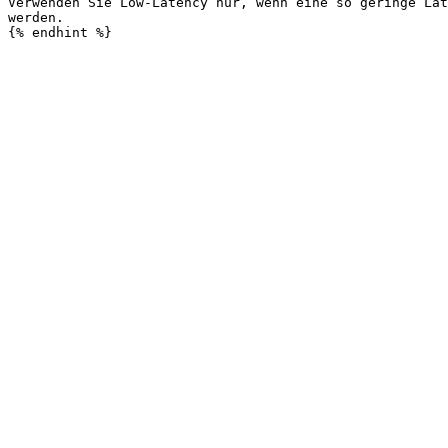
Verwenden Sie Low-Latency nur, wenn eine so geringe Lat
werden.
