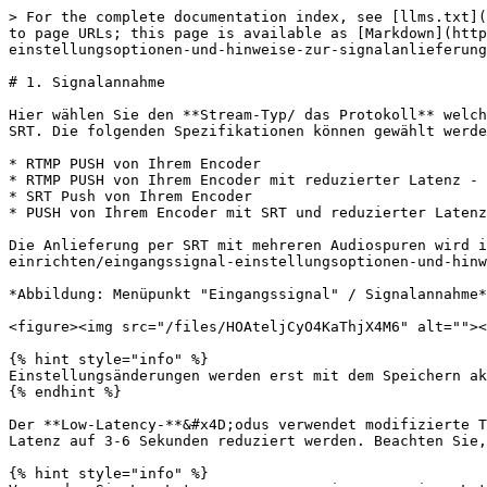
> For the complete documentation index, see [llms.txt](
to page URLs; this page is available as [Markdown](http
einstellungsoptionen-und-hinweise-zur-signalanlieferung
# 1. Signalannahme

Hier wählen Sie den **Stream-Typ/ das Protokoll** welch
SRT. Die folgenden Spezifikationen können gewählt werde
* RTMP PUSH von Ihrem Encoder

* RTMP PUSH von Ihrem Encoder mit reduzierter Latenz - 
* SRT Push von Ihrem Encoder

* PUSH von Ihrem Encoder mit SRT und reduzierter Latenz
Die Anlieferung per SRT mit mehreren Audiospuren wird i
einrichten/eingangssignal-einstellungsoptionen-und-hinw
*Abbildung: Menüpunkt "Eingangssignal" / Signalannahme*

<figure><img src="/files/HOAteljCyO4KaThjX4M6" alt=""><
{% hint style="info" %}

Einstellungsänderungen werden erst mit dem Speichern ak
{% endhint %}

Der **Low-Latency-**&#x4D;odus verwendet modifizierte T
Latenz auf 3-6 Sekunden reduziert werden. Beachten Sie,
{% hint style="info" %}
