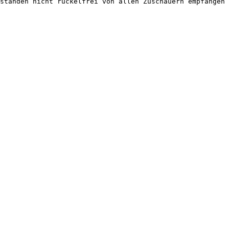
ständen nicht ruckelfrei von allen Zuschauern empfangen 