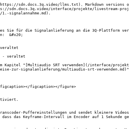
https://sdn.docs.3q.video/llms.txt). Markdown versions o
s://sdn.docs.3q.video/interface/projekte/livestream-proj
/1.-signalannahme.md).

es Sie für die Signalanlieferung an die 3Q-Plattform ver
n:  &#x20;

veraltet

 - veraltet

m Kapitel "[Multiaudio SRT verwenden](/interface/projekt
eise-zur-signalanlieferung/multiaudio-srt-verwenden.md)"
figcaption></figcaption></figure>

tiviert.

ranscoder-Puffereinstellungen und sendet kleinere Videos
 dass das Keyframe-Intervall im Encoder auf 1 Sekunde ge